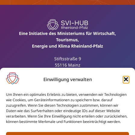
Eine Initiative des Ministeriums für Wirtschaft,
Tourismus,
Energie und Klima Rheinland-Pfalz
Stiftsstraße 9
55116 Mainz
Einwilligung verwalten
KONTAKT
+49 (0) 6131 16-5822
Um Ihnen ein optimales Erlebnis zu bieten, verwenden wir Technologien
info@svi-hub.rlp.de
wie Cookies, um Geräteinformationen zu speichern bzw. darauf
MENÜ
zuzugreifen. Wenn Sie diesen Technologien zustimmen, können wir
Daten wie das Surfverhalten oder eindeutige IDs auf dieser Website
Startseite
verarbeiten. Wenn Sie Ihre Einwilligung nicht erteilen oder zurückziehen,
Partner
können bestimmte Merkmale und Funktionen beeinträchtigt werden.
Aktuelles
Über das Netzwerk